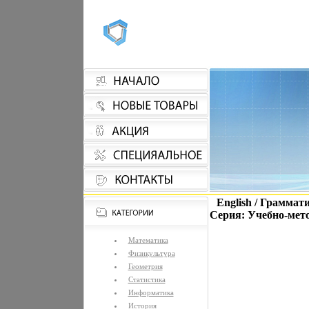
English / Граммат
Серия: Учебно-мет
Математика
Физикультура
Геометрия
Статистика
Информатика
История