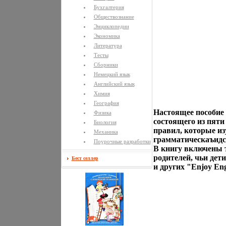
Бухгалтерия
Обществознание
Энциклопедии
Экономика
Литература
Тесты
Сборники
Немецкий язык
Английский язык
Химия
География
Настоящее пособие 
Физика
состоящего из пяти
Биология
правил, которые из
Механика
грамматическаъидс
Поурочные разработки
В книгу включены 
родителей, чьи дет
Бест селлер
и других "Enjoy En