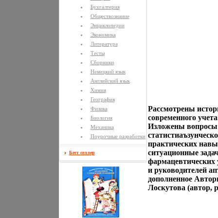
Бухгалтерия
Обществознание
Энциклопедии
Экономика
Литература
Тесты
Сборники
Немецкий язык
Английский язык
Химия
География
Рассмотрены истори
Физика
современного учета
Биология
Изложены вопросы о
Механика
статистиаъзунческо
Поурочные разработки
практических навы
ситуационные зада
Бест селлер
фармацевтических 
и руководителей ап
дополненное Авторы
Лоскутова (автор, 