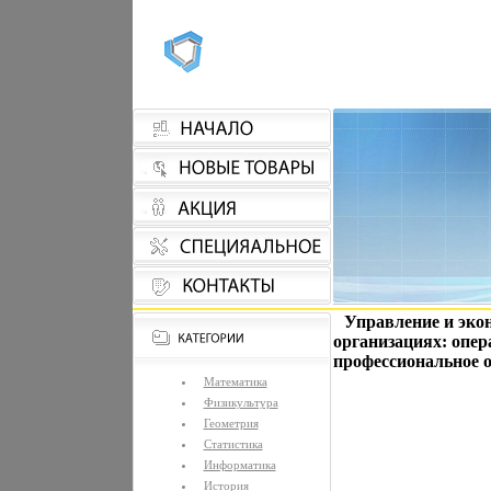
Управление и эко
организациях: опе
профессиональное о
Математика
Физикультура
Геометрия
Статистика
Информатика
История