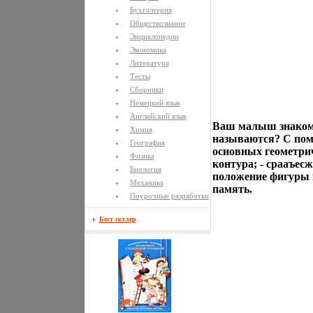
Бухгалтерия
Обществознание
Энциклопедии
Экономика
Литература
Тесты
Сборники
Немецкий язык
Английский язык
Ваш малыш знаком 
Химия
называются? С помо
География
основных геометрич
Физика
контура; - срааъес
Биология
положение фигуры в
Механика
память.
Поурочные разработки
Бест селлер