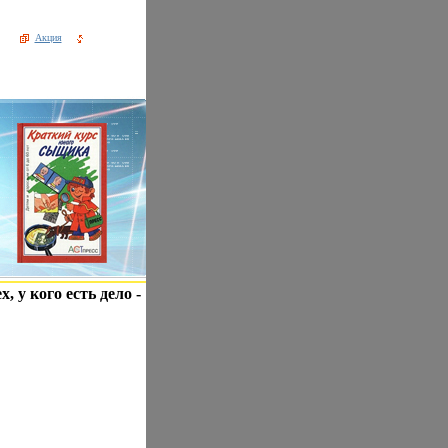
Акция
у кого есть дело -