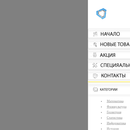
Математика
Физикультура
Геометрия
Статистика
Информатика
История