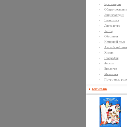
Бухгалтерия
Обществознание
Энциклопедии
Экономика
Литература
Тесты
Сборники
Немецкий язык
Английский язы
Химия
География
Физика
Биология
Механика
Поурочные разр
Бест селлер