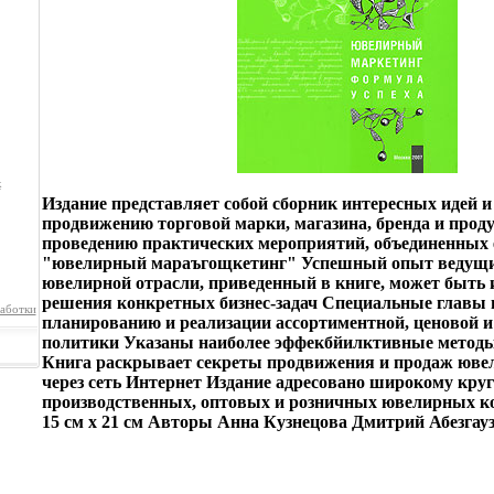
к
Издание представляет собой сборник интересных идей и
продвижению торговой марки, магазина, бренда и проду
проведению практических мероприятий, объединенных
"ювелирный мараъгощкетинг" Успешный опыт ведущи
ювелирной отрасли, приведенный в книге, может быть 
решения конкретных бизнес-задач Специальные главы
аботки
планированию и реализации ассортиментной, ценовой 
политики Указаны наиболее эффекбйилктивные метод
Книга раскрывает секреты продвижения и продаж юве
через сеть Интернет Издание адресовано широкому круг
производственных, оптовых и розничных ювелирных к
15 см х 21 см Авторы Анна Кузнецова Дмитрий Абезгау