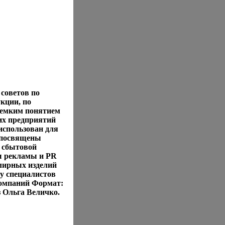
 советов по
кции, по
 емким понятием
х предприятий
использован для
 посвящены
и сбытовой
ы рекламы и PR
лирных изделий
у специалистов
омпаний Формат:
з Ольга Величко.