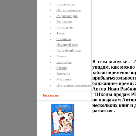
Бухгалтерия
Обществознание
Энциклопедии
Экономика
Литература
Тесты
Сборники
Немецкий язык
Английский язык
Химия
В этом выпуске - 
География
увидим, как можно 
Физика
заблаговременно оц
Биология
прибыаъеюзльности
Механика
ближайшее время; 2
Поурочные разработки
Автор Иван Рыбкин
"Школы продаж РЕС
Бест селлер
по продажам Автор 
нескольких книг и 
развития .