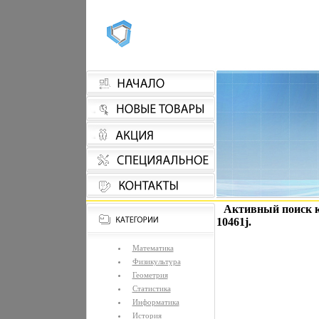
Активный поиск к
10461j.
Математика
Физикультура
Геометрия
Статистика
Информатика
История