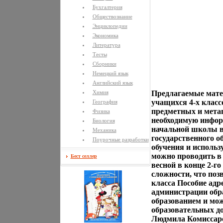
Бухгалтерия
Обществознание
Энциклопедии
Экономика
Литература
Тесты
Сборники
Немецкий язык
Английский язык
Химия
Предлагаемые мате
учащихся 4-х класс
География
предметных и мета
Физика
необходимую инфор
Биология
начальной школы в
Механика
государственного о
Поурочные разработки
обучения и исполь
можно проводить в 
Бест селлер
весной в конце 2-
сложности, что поз
класса Пособие адр
администрации обр
образованием и мо
образовательных д
Людмила Комиссар