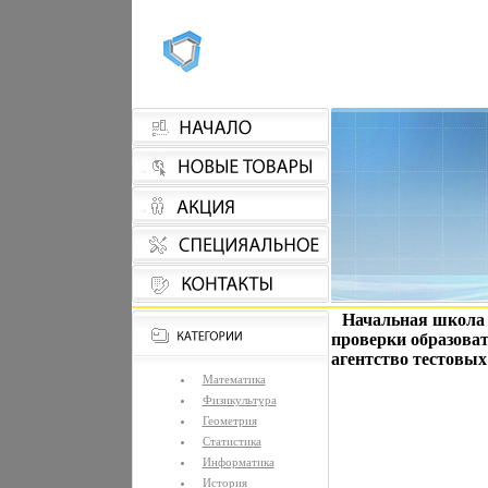
Начальная школа 
проверки образова
агентство тестовых
Математика
Физикультура
Геометрия
Статистика
Информатика
История