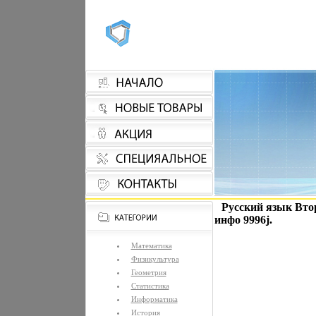
Русский язык Вто
инфо 9996j.
Математика
Физикультура
Геометрия
Статистика
Информатика
История