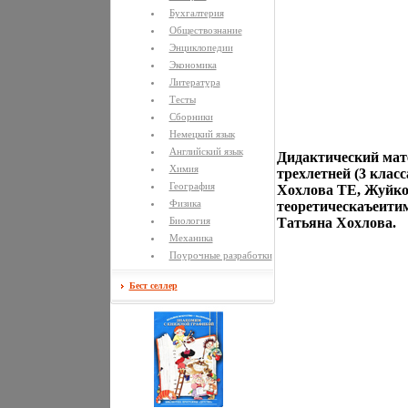
Бухгалтерия
Обществознание
Энциклопедии
Экономика
Литература
Тесты
Сборники
Немецкий язык
Английский язык
Дидактический мате
Химия
трехлетней (3 клас
География
Хохлова ТЕ, Жуйков
Физика
теоретическаъеити
Биология
Татьяна Хохлова.
Механика
Поурочные разработки
Бест селлер