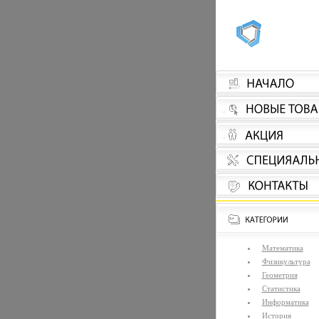
Математика
Физикультура
Геометрия
Статистика
Информатика
История