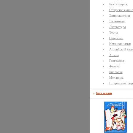
Бухгалтерия
Обществознание
Энциклопедии
Экономика
Литература
Тесты
Сборники
Немецкий язык
Английский язы
Химия
География
Физика
Биология
Механика
Поурочные разр
Бест селлер