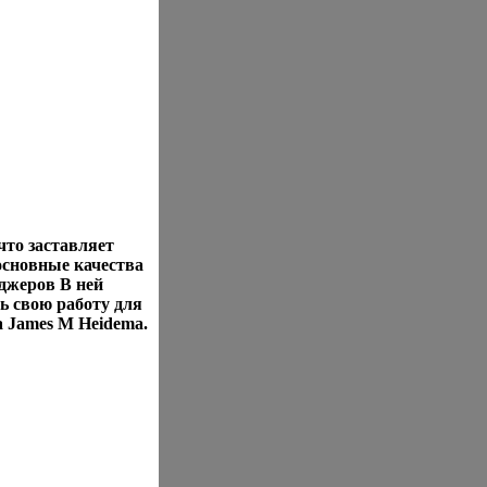
 что заставляет
основные качества
джеров В ней
ь свою работу для
 James M Heidema.