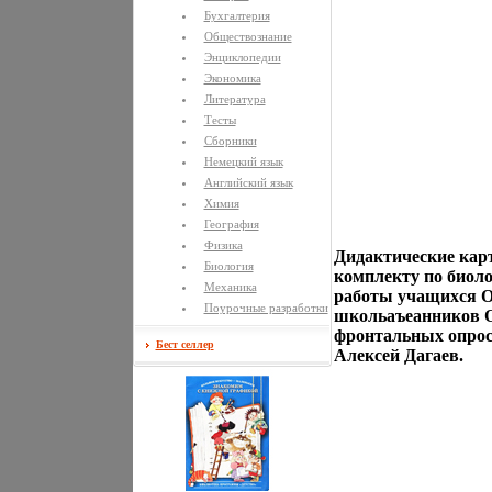
Бухгалтерия
Обществознание
Энциклопедии
Экономика
Литература
Тесты
Сборники
Немецкий язык
Английский язык
Химия
География
Физика
Дидактические кар
Биология
комплекту по биоло
Механика
работы учащихся О
Поурочные разработки
школьаъеанников О
фронтальных опрос
Бест селлер
Алексей Дагаев.