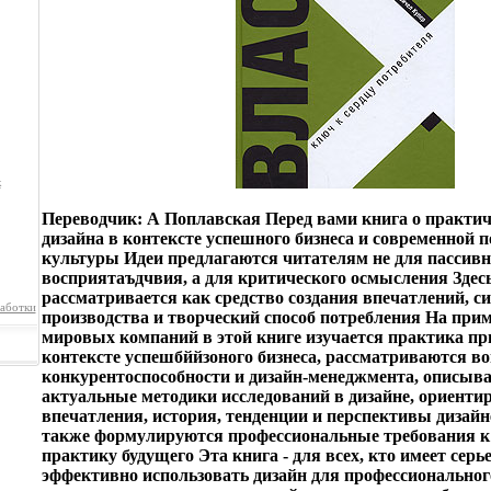
к
Переводчик: А Поплавская Перед вами книга о практи
дизайна в контексте успешного бизнеса и современной 
культуры Идеи предлагаются читателям не для пассивн
восприятаъдчвия, а для критического осмысления Здес
рассматривается как средство создания впечатлений, с
аботки
производства и творческий способ потребления На при
мировых компаний в этой книге изучается практика пр
контексте успешбййзоного бизнеса, рассматриваются в
конкурентоспособности и дизайн-менеджмента, описыв
актуальные методики исследований в дизайне, ориенти
впечатления, история, тенденции и перспективы дизайн
также формулируются профессиональные требования к 
практику будущего Эта книга - для всех, кто имеет сер
эффективно использовать дизайн для профессиональног