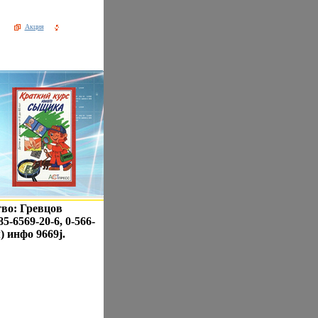
Акция
тво: Гревцов
-6569-20-6, 0-566-
) инфо 9669j.