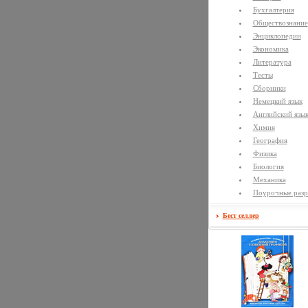
Бухгалтерия
Обществознание
Энциклопедии
Экономика
Литература
Тесты
Сборники
Немецкий язык
Английский язы
Химия
География
Физика
Биология
Механика
Поурочные разр
Бест селлер