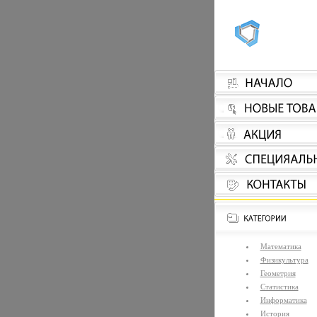
Математика
Физикультура
Геометрия
Статистика
Информатика
История