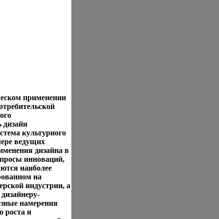
ческом применении
потребительской
ого
ь дизайн
истема культурного
мере ведущих
именения дизайна в
опросы инноваций,
аются наиболее
рованном на
ерской индустрии, а
дизайнеру-
ьезные намерения
о роста и