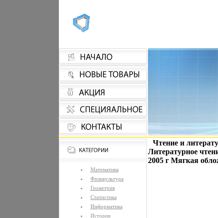
Чтение и литерат
Литературное чтен
2005 г Мягкая облож
Математика
Физикультура
Геометрия
Статистика
Информатика
История