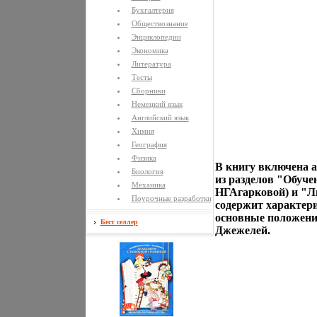
Бухгалтерия
Обществознание
Энциклопедии
Экономика
Литература
Тесты
Сборники
Немецкий язык
Английский язык
Химия
География
Физика
В книгу включена 
Биология
из разделов "Обуче
Механика
НГАгарковой) и "Л
Поурочные разработки
содержит характер
основные положени
Бест селлер
Джежелей.