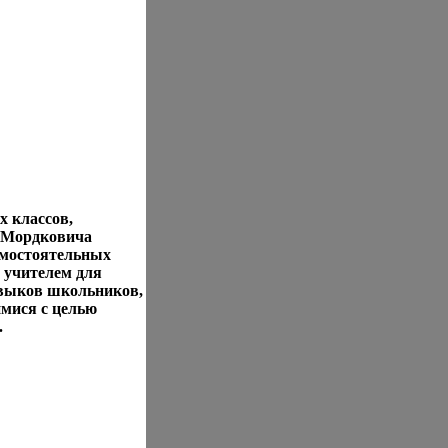
х классов,
ГМордковича
амостоятельных
 учителем для
авыков школьников,
мися с целью
.