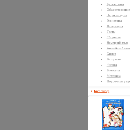
Бухгалтерия
Обществознание
Энциклопедии
Экономика
Литература
Тесты
Сборники
Немецкий язык
Английский язы
Химия
География
Физика
Биология
Механика
Поурочные разр
Бест селлер