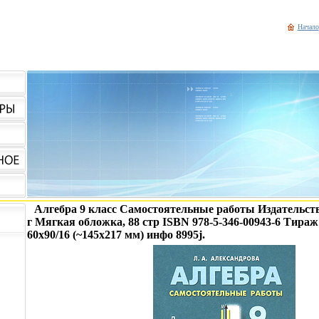
Начало
Алгебра 9 класс Самостоятельные работы Издательств
г Мягкая обложка, 88 стр ISBN 978-5-346-00943-6 Тираж
60x90/16 (~145х217 мм) инфо 8995j.