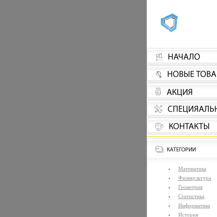
Математика
Физикультура
Геометрия
Статистика
Информатика
История