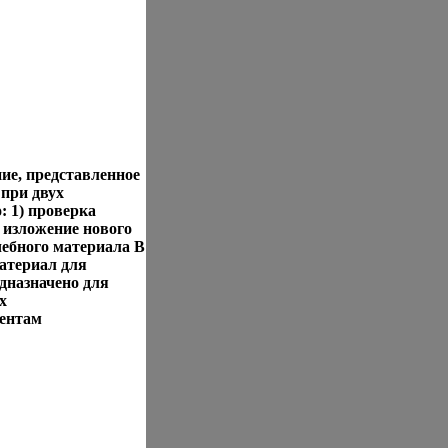
е, представленное
 при двух
 1) проверка
 изложение нового
чебного материала В
атериал для
дназначено для
х
дентам