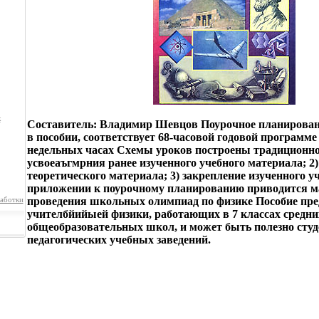
к
Составитель: Владимир Шевцов Поурочное планировани
в пособии, соответствует 68-часовой годовой программе
недельных часах Схемы уроков построены традиционно:
усвоеаъгмрния ранее изученного учебного материала; 2)
теоретического материала; 3) закрепление изученного у
приложении к поурочному планированию приводится м
аботки
проведения школьных олимпиад по физике Пособие пре
учителбйийыей физики, работающих в 7 классах средни
общеобразовательных школ, и может быть полезно сту
педагогических учебных заведений.