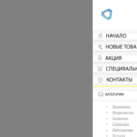
Математика
Физикультура
Геометрия
Статистика
Информатика
История