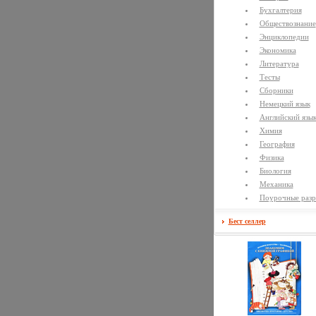
Бухгалтерия
Обществознание
Энциклопедии
Экономика
Литература
Тесты
Сборники
Немецкий язык
Английский язы
Химия
География
Физика
Биология
Механика
Поурочные разр
Бест селлер