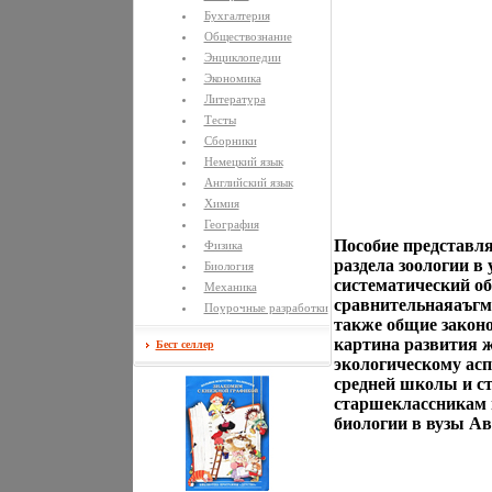
Бухгалтерия
Обществознание
Энциклопедии
Экономика
Литература
Тесты
Сборники
Немецкий язык
Английский язык
Химия
География
Пособие представля
Физика
раздела зоологии в
Биология
систематический о
Механика
сравнительнаяаъгм
Поурочные разработки
также общие закон
картина развития ж
Бест селлер
экологическому асп
средней школы и ст
старшеклассникам 
биологии в вузы А