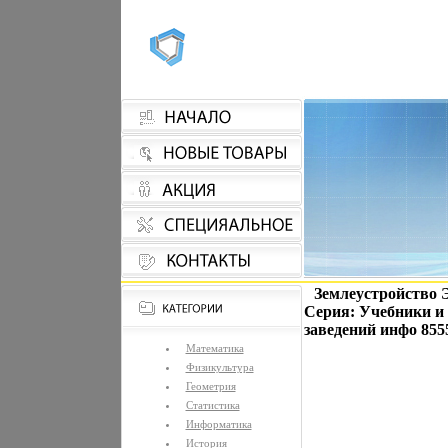
Землеустройство 
Серия: Учебники и
заведений инфо 8555
Математика
Физикультура
Геометрия
Статистика
Информатика
История