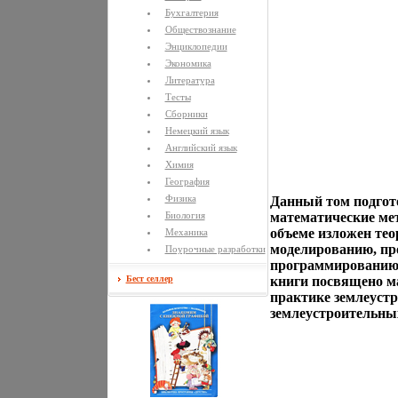
Бухгалтерия
Обществознание
Энциклопедии
Экономика
Литература
Тесты
Сборники
Немецкий язык
Английский язык
Химия
География
Физика
Данный том подгото
Биология
математические мет
объеме изложен тео
Механика
моделированию, пр
Поурочные разработки
программированию 
Бест селлер
книги посвящено м
практике землеустр
землеустроительны